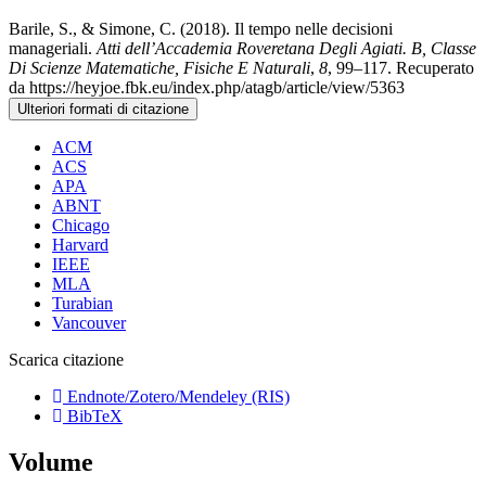
Barile, S., & Simone, C. (2018). Il tempo nelle decisioni
manageriali.
Atti dell’Accademia Roveretana Degli Agiati. B, Classe
Di Scienze Matematiche, Fisiche E Naturali
,
8
, 99–117. Recuperato
da https://heyjoe.fbk.eu/index.php/atagb/article/view/5363
Ulteriori formati di citazione
ACM
ACS
APA
ABNT
Chicago
Harvard
IEEE
MLA
Turabian
Vancouver
Scarica citazione
Endnote/Zotero/Mendeley (RIS)
BibTeX
Volume