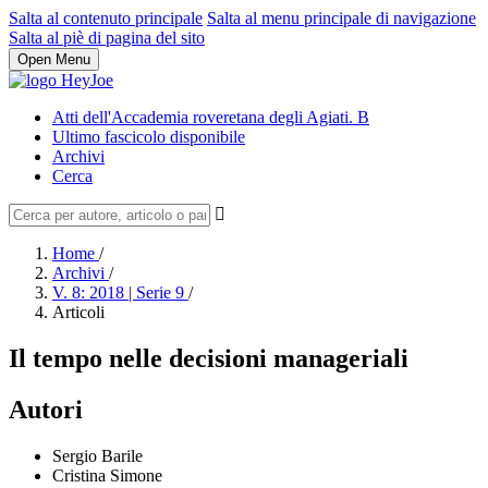
Salta al contenuto principale
Salta al menu principale di navigazione
Salta al piè di pagina del sito
Open Menu
Atti dell'Accademia roveretana degli Agiati. B
Ultimo fascicolo disponibile
Archivi
Cerca
Home
/
Archivi
/
V. 8: 2018 | Serie 9
/
Articoli
Il tempo nelle decisioni manageriali
Autori
Sergio Barile
Cristina Simone