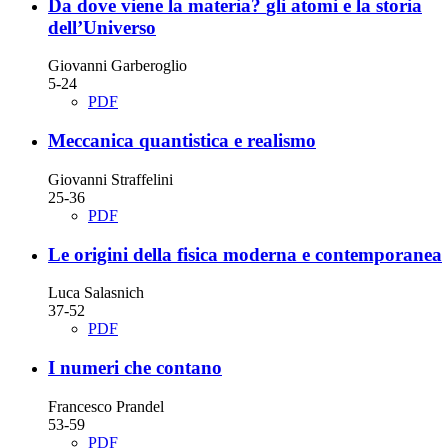
Da dove viene la materia?
gli atomi e la storia
dell’Universo
Giovanni Garberoglio
5-24
PDF
Meccanica quantistica e realismo
Giovanni Straffelini
25-36
PDF
Le origini della fisica moderna e contemporanea
Luca Salasnich
37-52
PDF
I numeri che contano
Francesco Prandel
53-59
PDF