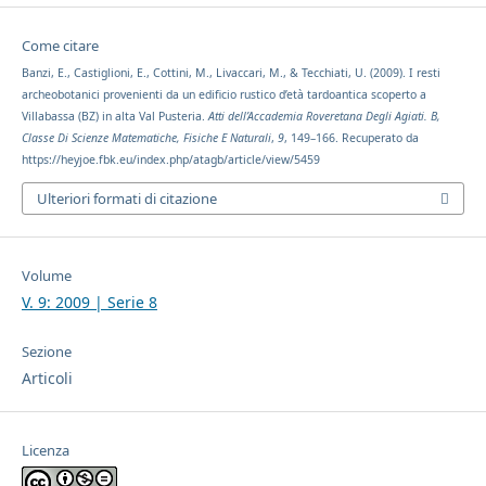
Come citare
Banzi, E., Castiglioni, E., Cottini, M., Livaccari, M., & Tecchiati, U. (2009). I resti
archeobotanici provenienti da un edificio rustico d’età tardoantica scoperto a
Villabassa (BZ) in alta Val Pusteria.
Atti dell’Accademia Roveretana Degli Agiati. B,
Classe Di Scienze Matematiche, Fisiche E Naturali
,
9
, 149–166. Recuperato da
https://heyjoe.fbk.eu/index.php/atagb/article/view/5459
Ulteriori formati di citazione
Volume
V. 9: 2009 | Serie 8
Sezione
Articoli
Licenza