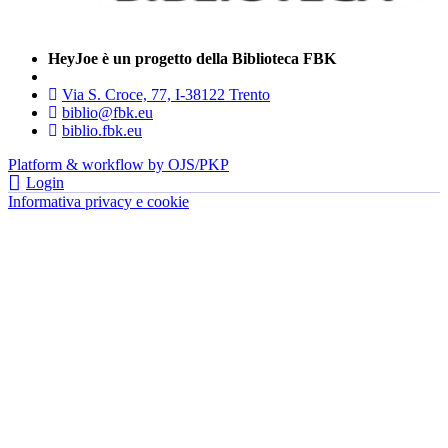
HeyJoe è un progetto della Biblioteca FBK
Via S. Croce, 77, I-38122 Trento
biblio@fbk.eu
biblio.fbk.eu
Platform & workflow by OJS/PKP
Login
Informativa privacy e cookie
- FBK | Fondazione Bruno Kessler —
tutti i diritti riservati © 2022