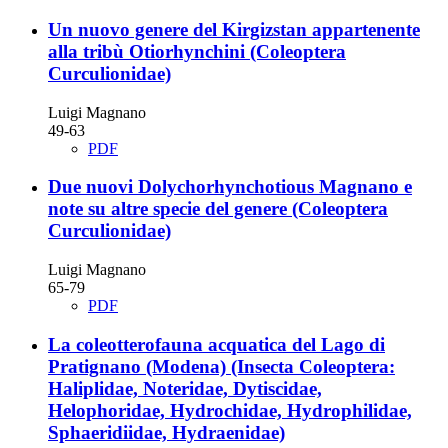
Un nuovo genere del Kirgizstan appartenente
alla tribù Otiorhynchini
(Coleoptera
Curculionidae)
Luigi Magnano
49-63
PDF
Due nuovi Dolychorhynchotious Magnano e
note su altre specie del genere
(Coleoptera
Curculionidae)
Luigi Magnano
65-79
PDF
La coleotterofauna acquatica del Lago di
Pratignano (Modena)
(Insecta Coleoptera:
Haliplidae, Noteridae, Dytiscidae,
Helophoridae, Hydrochidae, Hydrophilidae,
Sphaeridiidae, Hydraenidae)