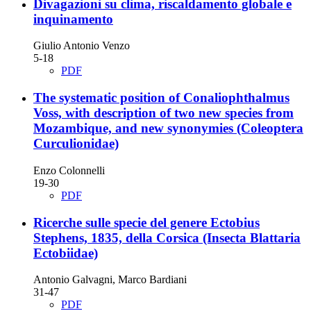
Divagazioni su clima, riscaldamento globale e
inquinamento
Giulio Antonio Venzo
5-18
PDF
The systematic position of Conaliophthalmus
Voss, with description of two new species from
Mozambique, and new synonymies
(Coleoptera
Curculionidae)
Enzo Colonnelli
19-30
PDF
Ricerche sulle specie del genere Ectobius
Stephens, 1835, della Corsica
(Insecta Blattaria
Ectobiidae)
Antonio Galvagni, Marco Bardiani
31-47
PDF