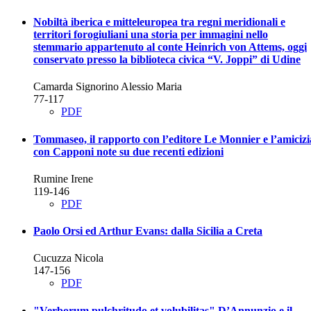
Nobiltà iberica e mitteleuropea tra regni meridionali e
territori forogiuliani
una storia per immagini nello
stemmario appartenuto al conte Heinrich von Attems, oggi
conservato presso la biblioteca civica “V. Joppi” di Udine
Camarda Signorino Alessio Maria
77-117
PDF
Tommaseo, il rapporto con l’editore Le Monnier e l’amicizi
con Capponi
note su due recenti edizioni
Rumine Irene
119-146
PDF
Paolo Orsi ed Arthur Evans: dalla Sicilia a Creta
Cucuzza Nicola
147-156
PDF
"Verborum pulchritudo et volubilitas"
D’Annunzio e il