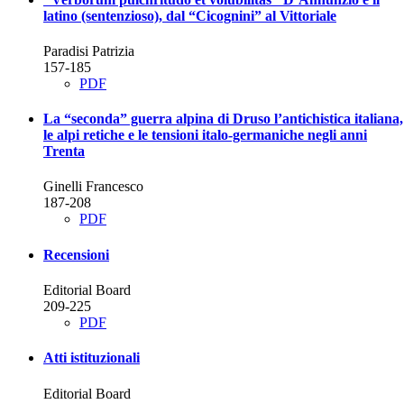
latino (sentenzioso), dal “Cicognini” al Vittoriale
Paradisi Patrizia
157-185
PDF
La “seconda” guerra alpina di Druso
l’antichistica italiana,
le alpi retiche e le tensioni italo-germaniche negli anni
Trenta
Ginelli Francesco
187-208
PDF
Recensioni
Editorial Board
209-225
PDF
Atti istituzionali
Editorial Board