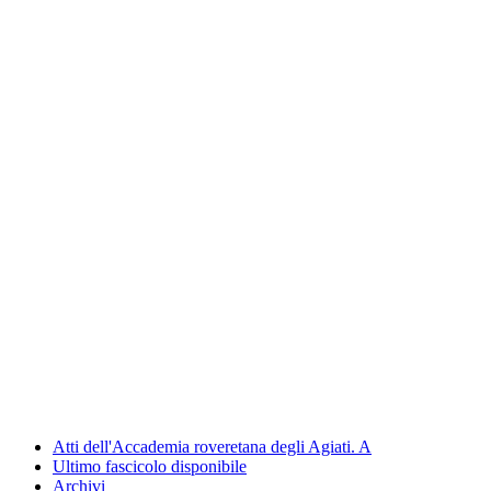
Atti dell'Accademia roveretana degli Agiati. A
Ultimo fascicolo disponibile
Archivi