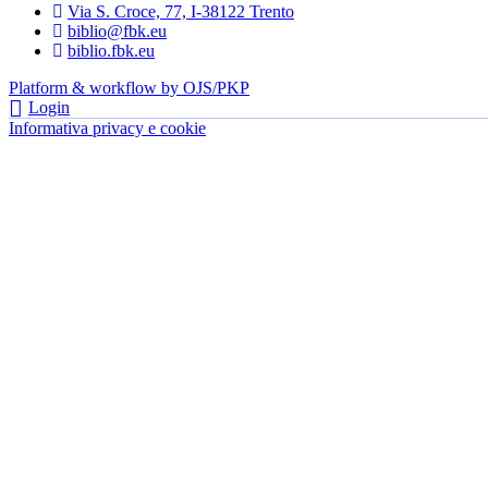
Via S. Croce, 77, I-38122 Trento
biblio@fbk.eu
biblio.fbk.eu
Platform & workflow by OJS/PKP
Login
Informativa privacy e cookie
- FBK | Fondazione Bruno Kessler —
tutti i diritti riservati © 2022