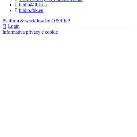
biblio@fbk.eu
biblio.fbk.eu
Platform & workflow by OJS/PKP
Login
Informativa privacy e cookie
- FBK | Fondazione Bruno Kessler —
tutti i diritti riservati © 2022