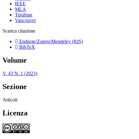
IEEE
MLA
Turabian
Vancouver
Scarica citazione
Endnote/Zotero/Mendeley (RIS)
BibTeX
Volume
V. 43 N. 1 (2023)
Sezione
Articoli
Licenza