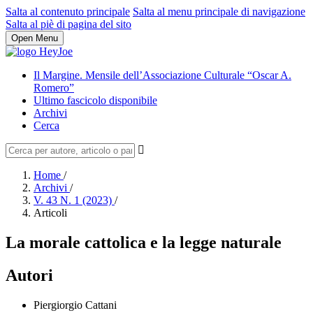
Salta al contenuto principale
Salta al menu principale di navigazione
Salta al piè di pagina del sito
Open Menu
Il Margine. Mensile dell’Associazione Culturale “Oscar A.
Romero”
Ultimo fascicolo disponibile
Archivi
Cerca
Home
/
Archivi
/
V. 43 N. 1 (2023)
/
Articoli
La morale cattolica e la legge naturale
Autori
Piergiorgio Cattani